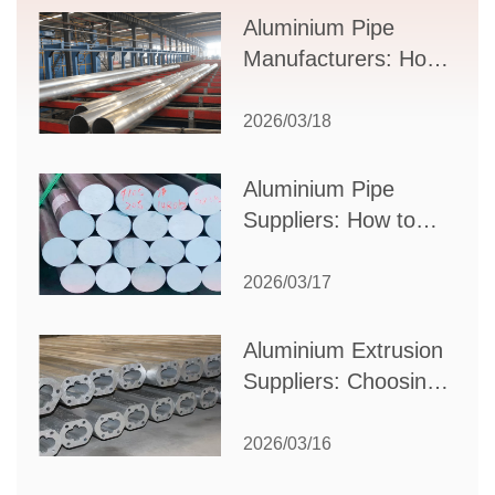
Supplier Selection
Aluminium Pipe
Manufacturers: How
to Select the Right
Partner for Your
2026/03/18
Production Needs
Aluminium Pipe
Suppliers: How to
Choose the Best
Partner for Your
2026/03/17
Industrial Needs
Aluminium Extrusion
Suppliers: Choosing
the Right Partner for
Your Manufacturing
2026/03/16
Needs